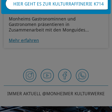
HIER GEHT ES ZUR KULTURRAFFINERIE K714
Rheinische Genüsse
Monheims Gastronominnen und
Gastronomen präsentieren in
Zusammenarbeit mit den Monguides
genussvolle Momente: die Altstadt-Kulinarik-
Mehr erfahren
Touren.
IMMER AKTUELL @MONHEIMER KULTURWERKE