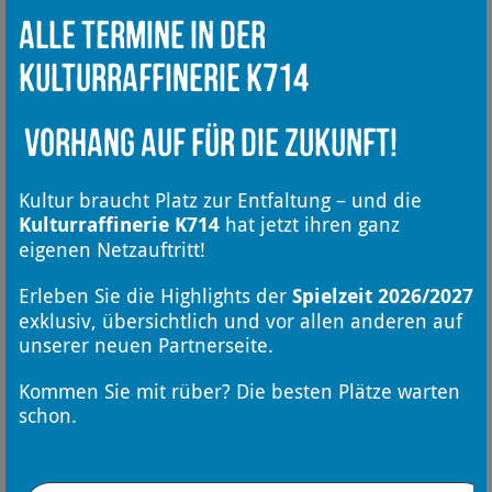
Kyiv Symphony Orchestra
Alle Termine in der
Residenz in Monheim am Rhein
Kulturraffinerie K714
Seit August 2024 sind die Musikerinnen und
Musiker des Kyiv Symphony Orchestra
Vorhang auf für die Zukunft!
vorübergehen in Monheim am Rhein. Das
Orchester hat samt Familienangehörigen eine
Mehr erfahren
Heimat auf Zeit in der Stadt am Rhein
Kultur braucht Platz zur Entfaltung – und die
gefunden.
Kulturraffinerie K714
hat jetzt ihren ganz
eigenen Netzauftritt!
Erleben Sie die Highlights der
Spielzeit 2026/2027
exklusiv, übersichtlich und vor allen anderen auf
unserer neuen Partnerseite.
Kommen Sie mit rüber? Die besten Plätze warten
schon.
Kulinarik-Touren 2026