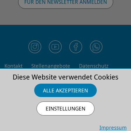
FÜR DEN NEWSLETTER ANMELDEN
Kontakt
Stellenangebote
Datenschutz
Impressum
AGB
Diese Website verwendet Cookies
ALLE AKZEPTIEREN
EINSTELLUNGEN
Die Monheimer Kulturwerke
GmbH ist eine
Tochtergesellschaft der Stadt
Monheim am Rhein
Impressum