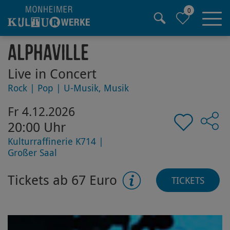
0
Hauptregion der Seite anspringen
Alphaville
Live in Concert
Rock | Pop | U-Musik, Musik
Fr 4.12.2026
20:00 Uhr
Kulturraffinerie K714 |
Großer Saal
Tickets ab 67 Euro
TICKETS