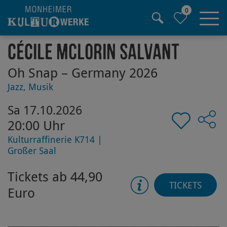
0
Hauptregion der Seite anspringen
Cécile McLorin Salvant
Oh Snap – Germany 2026
Jazz, Musik
Sa 17.10.2026
20:00 Uhr
Kulturraffinerie K714 |
Großer Saal
Tickets ab 44,90
TICKETS
Euro