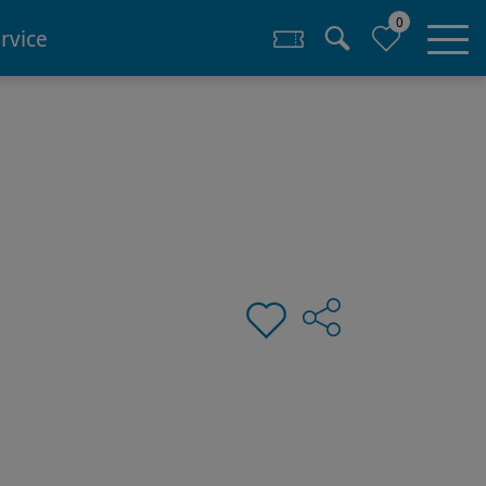
0
rvice