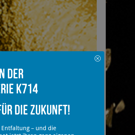
in der
rie K714
ür die Zukunft!
 Entfaltung – und die