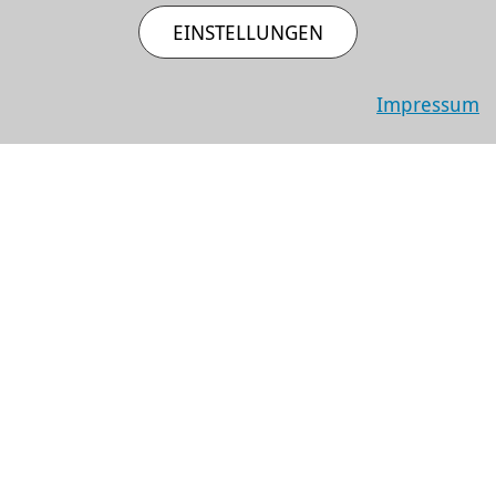
freiheit
EINSTELLUNGEN
EMPFEHLUNGEN
Impressum
Sa 12.9.2026
Comedy & Kabarett
Torsten Sträter