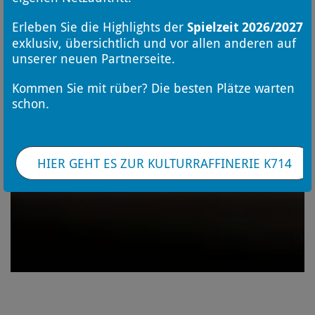
Erleben Sie die Highlights der
Spielzeit 2026/2027
exklusiv, übersichtlich und vor allen anderen auf
unserer neuen Partnerseite.
Kommen Sie mit rüber? Die besten Plätze warten
schon.
HIER GEHT ES ZUR KULTURRAFFINERIE K714