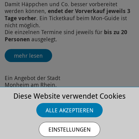
Damit Häppchen und Co. besser vorbereitet
werden können,
endet der Vorverkauf jeweils 3
Tage vorher
. Ein Ticketkauf beim Mon-Guide ist
nicht möglich.
Die einzelnen Termine sind jeweils für
bis zu 20
Personen
ausgelegt.
mehr lesen
Ein Angebot der Stadt
Monheim am Rhein.
Diese Website verwendet Cookies
ALLE AKZEPTIEREN
EINSTELLUNGEN
Rundum Erlebnis: