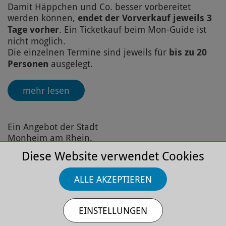
Damit Häppchen und Co. besser vorbereitet
werden können,
endet der Vorverkauf jeweils 3
Tage vorher
. Ein Ticketkauf beim Mon-Guide ist
nicht möglich.
Die einzelnen Termine sind jeweils für
bis zu 20
Personen
ausgelegt.
mehr lesen
Ein Angebot der Stadt
Monheim am Rhein.
Diese Website verwendet Cookies
ALLE AKZEPTIEREN
EINSTELLUNGEN
Rundum Erlebnis: