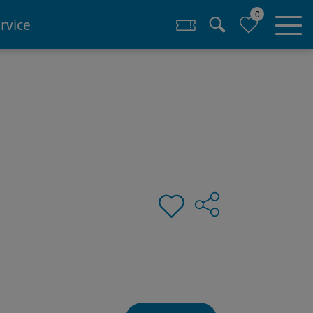
0
rvice