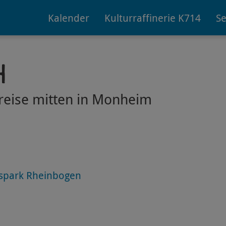
Kalender
Kulturraffinerie K714
Se
h
reise mitten in Monheim
tspark Rheinbogen