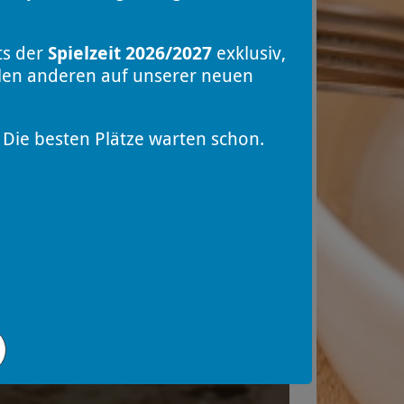
ts der
Spielzeit 2026/2027
exklusiv,
llen anderen auf unserer neuen
Die besten Plätze warten schon.