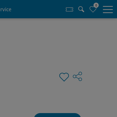
0
rvice