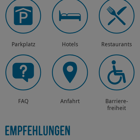
Park­platz
Hotels
Restau­rants
FAQ
Anfahrt
Barriere­
freiheit
EMPFEHLUNGEN