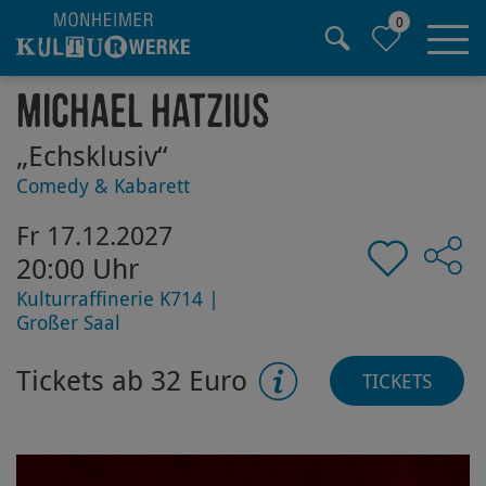
0
Hauptregion der Seite anspringen
Michael Hatzius
„Echsklusiv“
Comedy & Kabarett
Fr 17.12.2027
20:00 Uhr
Kulturraffinerie K714 |
Großer Saal
Tickets ab 32 Euro
TICKETS