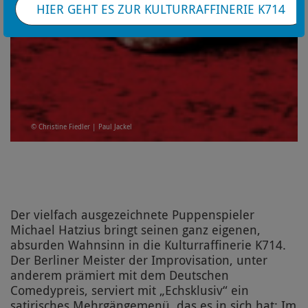
HIER GEHT ES ZUR KULTURRAFFINERIE K714
© Christine Fiedler | Paul Jackel
Der vielfach ausgezeichnete Puppenspieler
Michael Hatzius bringt seinen ganz eigenen,
absurden Wahnsinn in die Kulturraffinerie K714.
Der Berliner Meister der Improvisation, unter
anderem prämiert mit dem Deutschen
Comedypreis, serviert mit „Echsklusiv“ ein
satirisches Mehrgängemenü, das es in sich hat: Im