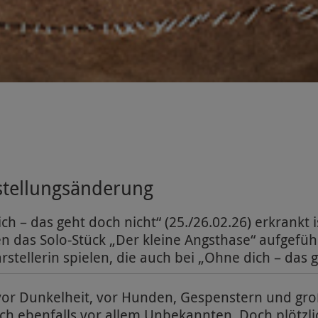
stellungsänderung
 – das geht doch nicht“ (25./26.02.26) erkrankt is
en das Solo-Stück „Der kleine Angsthase“ aufgeführ
rstellerin spielen, die auch bei „Ohne dich – das g
 vor Dunkelheit, vor Hunden, Gespenstern und groß
ich ebenfalls vor allem Unbekannten. Doch plötzl