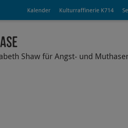
Kalender
Kulturraffinerie K714
Se
hase
izabeth Shaw für Angst- und Muthase