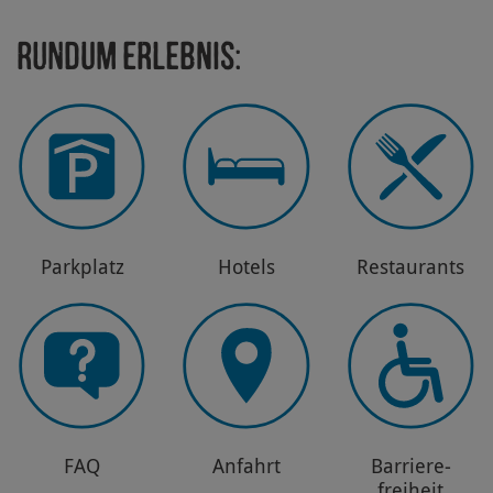
Rundum Erlebnis:
Park­platz
Hotels
Restau­rants
FAQ
Anfahrt
Barriere­
freiheit