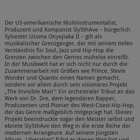
Der US-amerikanische Multiinstrumentalist,
Produzent und Komponist Sly5thAve – bürgerlich
Sylvester Uzoma Onyejiaka II – gilt als
musikalischer Grenzgänger, der mit seinem tiefen
Verständnis für Soul, Jazz und Hip-Hop die
Grenzen zwischen den Genres mühelos einreißt.
In der Musikwelt hat er sich nicht nur durch die
Zusammenarbeit mit Größen wie Prince, Stevie
Wonder und Quantic einen Namen gemacht,
sondern vor allem durch sein visionäres Projekt
„The Invisible Man“: Ein orchestraler Tribut an das
Werk von Dr. Dre, dem legendären Rapper,
Produzenten und Pionier des West-Coast-Hip-Hop,
der das Genre maßgeblich mitgeprägt hat. Dieses
Projekt beeindruckte sogar den Meister selbst und
ebnete Sly5thAve den Weg in die erste Reihe der
modernen Arrangeure. Auf seinem jüngsten
Album „Liberation“ führt er diesen Weg fort und