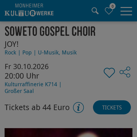
0
Hauptregion der Seite anspringen
Soweto Gospel Choir
JOY!
Rock | Pop | U-Musik, Musik
Fr 30.10.2026
20:00 Uhr
Kulturraffinerie K714 |
Großer Saal
Tickets ab 44 Euro
TICKETS