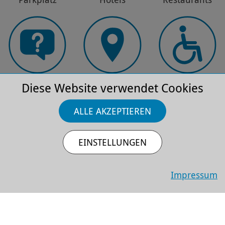
Diese Website verwendet Cookies
FAQ
Anfahrt
Barriere­
freiheit
ALLE AKZEPTIEREN
EMPFEHLUNGEN
EINSTELLUNGEN
Impressum