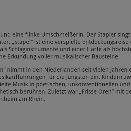
 und eine flinke Umschmeißerin. Der Stapler singt 
er. „Stapel“ ist eine verspielte Entdeckungsreis
als Schlaginstrumente und einer Harfe als höchste
che Erkundung voller musikalischer Bausteine.
n” nimmt in den Niederlanden seit vielen Jahren e
sikaufführungen für die Jüngsten ein. Kindern z
spielte Musik in poetischen, unkonventionellen un
thetisch berühren. Zuletzt war „Frisse Oren” mit 
onheim am Rhein.