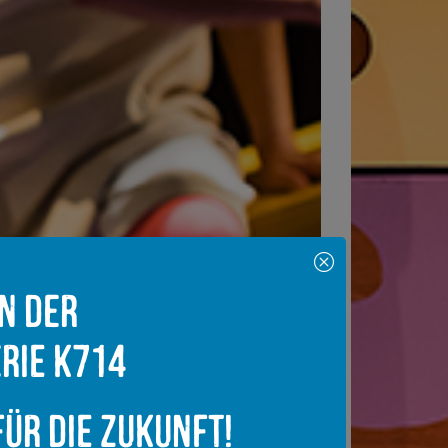
in der
rie K714
ür die Zukunft!