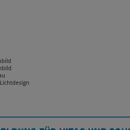
nbild
mbild
au
 Lichtdesign