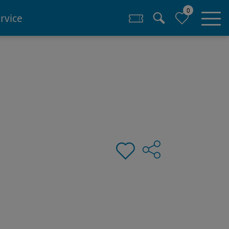
0
rvice