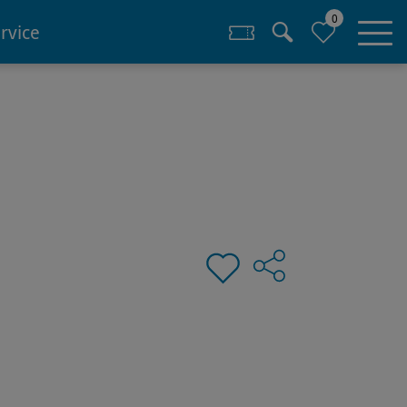
0
rvice