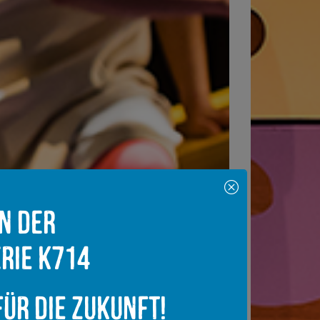
in der
rie K714
ür die Zukunft!