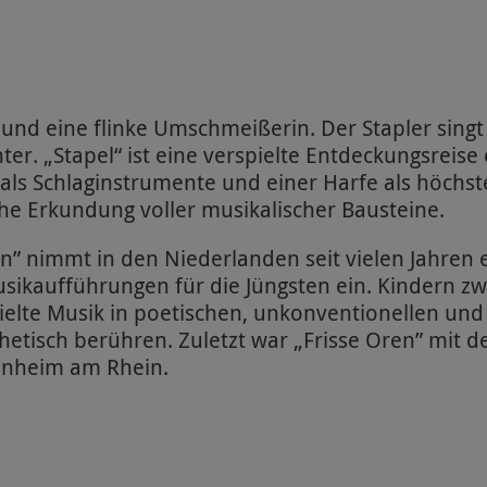
 und eine flinke Umschmeißerin. Der Stapler singt 
er. „Stapel“ ist eine verspielte Entdeckungsreis
als Schlaginstrumente und einer Harfe als höchste
che Erkundung voller musikalischer Bausteine.
n” nimmt in den Niederlanden seit vielen Jahren e
sikaufführungen für die Jüngsten ein. Kindern z
spielte Musik in poetischen, unkonventionellen un
thetisch berühren. Zuletzt war „Frisse Oren” mit 
onheim am Rhein.