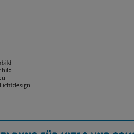
nbild
mbild
au
 Lichtdesign