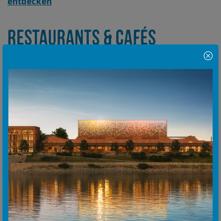
entdecken
RESTAURANTS & CAFÉS
Hinweis Popup
Die lokale Gastronomie reicht von internationaler
und regionaler Küche bis hin zu modernen Cafés
und Weinbars – viele davon mit Blick auf den
Rhein oder in der gemütlichen Altstadt gelegen.
Genießen Sie kulinarische Vielfalt in entspannter
Atmosphäre.
Eine Übersicht über Restaurants, Bistros und
mehr finden Sie ebenfalls auf der offiziellen Seite:
Monheim entdecken
FAQ