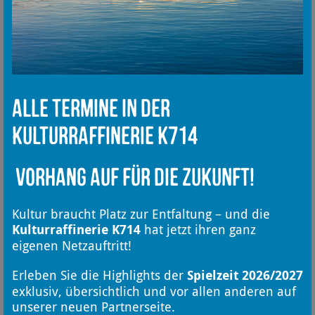
Finden an diesem Ort auch
Veranstaltungen statt?
Wo genau ist der Treffpunkt für
Alle Termine in der
die Stadtführungen?
Kulturraffinerie K714
Kann ich zu den Stadtführungen
auch einfach dazukommen?
Vorhang auf für die Zukunft!
Wie kann ich mich für eine
Kultur braucht Platz zur Entfaltung – und die
Stadtführung anmelden?
Kulturraffinerie K714
hat jetzt ihren ganz
eigenen Netzauftritt!
Erleben Sie die Highlights der
Spielzeit 2026/2027
ANFAHRT
exklusiv, übersichtlich und vor allen anderen auf
unserer neuen Partnerseite.