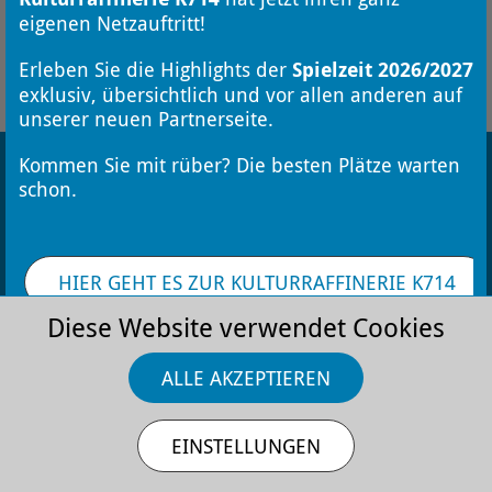
eigenen Netzauftritt!
FÜR DEN NEWSLETTER ANMELDEN
Erleben Sie die Highlights der
Spielzeit 2026/2027
exklusiv, übersichtlich und vor allen anderen auf
unserer neuen Partnerseite.
Kommen Sie mit rüber? Die besten Plätze warten
schon.
HIER GEHT ES ZUR KULTURRAFFINERIE K714
Kontakt
Stellenangebote
Datenschutz
Impressum
AGB
Diese Website verwendet Cookies
ALLE AKZEPTIEREN
EINSTELLUNGEN
Die Monheimer Kulturwerke
GmbH ist eine
Tochtergesellschaft der Stadt