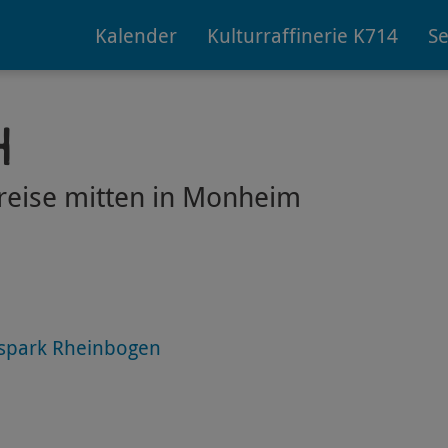
Kalender
Kulturraffinerie K714
Se
h
reise mitten in Monheim
tspark Rheinbogen