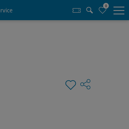
0
rvice