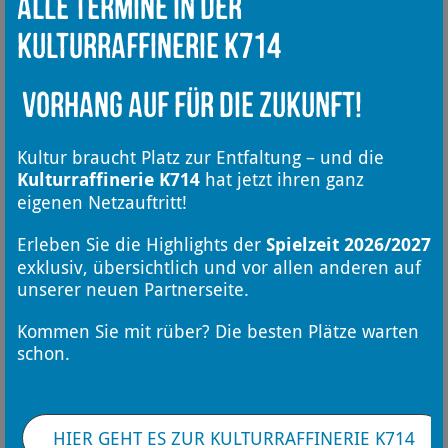
Alle Termine in der
Babykonzert mit dem Kyiv Symphony
Orchestra
Kulturraffinerie K714
Ab 0 Jahren
Vorhang auf für die Zukunft!
Mehr erfahren
Kultur braucht Platz zur Entfaltung – und die
Kulturraffinerie K714
hat jetzt ihren ganz
eigenen Netzauftritt!
Erleben Sie die Highlights der
Spielzeit 2026/2027
exklusiv, übersichtlich und vor allen anderen auf
unserer neuen Partnerseite.
Kommen Sie mit rüber? Die besten Plätze warten
schon.
HIER GEHT ES ZUR KULTURRAFFINERIE K714