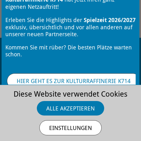
eigenen Netzauftritt!
FÜR DEN NEWSLETTER ANMELDEN
Erleben Sie die Highlights der
Spielzeit 2026/2027
exklusiv, übersichtlich und vor allen anderen auf
unserer neuen Partnerseite.
Kommen Sie mit rüber? Die besten Plätze warten
schon.
HIER GEHT ES ZUR KULTURRAFFINERIE K714
Kontakt
Stellenangebote
Datenschutz
Impressum
AGB
Diese Website verwendet Cookies
ALLE AKZEPTIEREN
EINSTELLUNGEN
Die Monheimer Kulturwerke
GmbH ist eine
Tochtergesellschaft der Stadt