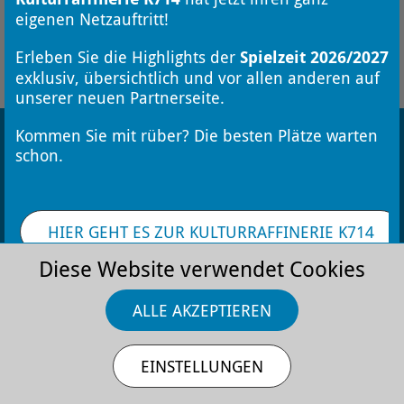
eigenen Netzauftritt!
FÜR DEN NEWSLETTER ANMELDEN
Erleben Sie die Highlights der
Spielzeit 2026/2027
exklusiv, übersichtlich und vor allen anderen auf
unserer neuen Partnerseite.
Kommen Sie mit rüber? Die besten Plätze warten
schon.
HIER GEHT ES ZUR KULTURRAFFINERIE K714
Kontakt
Stellenangebote
Datenschutz
Impressum
AGB
Diese Website verwendet Cookies
ALLE AKZEPTIEREN
EINSTELLUNGEN
Die Monheimer Kulturwerke
GmbH ist eine
Tochtergesellschaft der Stadt