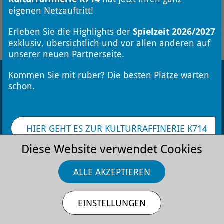
eigenen Netzauftritt!
FÜR DEN NEWSLETTER ANMELDEN
Erleben Sie die Highlights der
Spielzeit 2026/2027
exklusiv, übersichtlich und vor allen anderen auf
unserer neuen Partnerseite.
Kommen Sie mit rüber? Die besten Plätze warten
schon.
HIER GEHT ES ZUR KULTURRAFFINERIE K714
Kontakt
Stellenangebote
Datenschutz
Impressum
AGB
Diese Website verwendet Cookies
ALLE AKZEPTIEREN
EINSTELLUNGEN
Die Monheimer Kulturwerke
GmbH ist eine
Tochtergesellschaft der Stadt