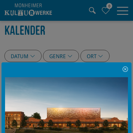
0
Hauptregion der Seite anspringen
KALENDER
DATUM
GENRE
ORT
ABO
Hinweis Popup
3er-Orchester-Abo
Filter löschen
Leider gibt es zur Zeit keine passende
Veranstaltung zu Ihrer Suche.